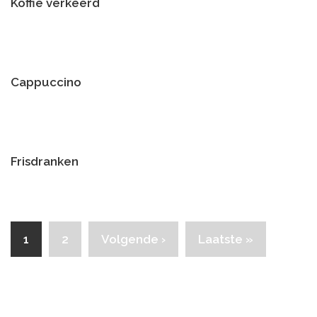
Koffie verkeerd
Cappuccino
Frisdranken
Pagina's
1
2
Volgende ›
Laatste »